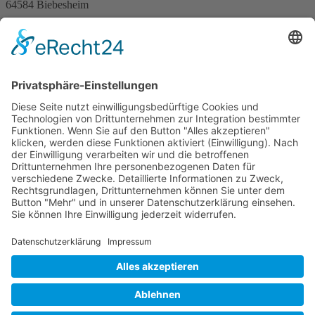
64584 Biebesheim
Telefon (06258) 7585
Spendenkonto
DE51 5519 0000 02747090 13
Service
Kontakt
Sitemap
Datenschutz
Impressum
RSS-Feed
Suche
Spenden
Social Media-Kanäle des DRK