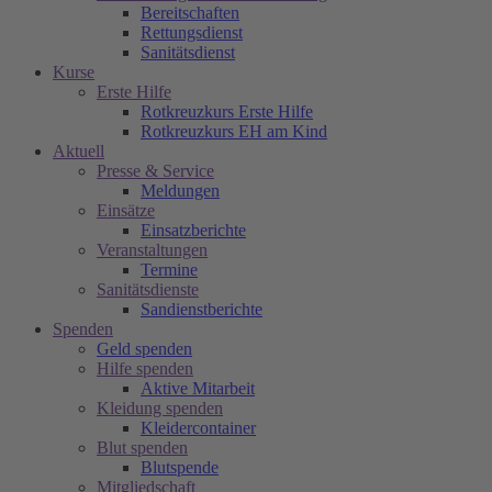
Bereitschaften
Rettungsdienst
Sanitätsdienst
Kurse
Erste Hilfe
Rotkreuzkurs Erste Hilfe
Rotkreuzkurs EH am Kind
Aktuell
Presse & Service
Meldungen
Einsätze
Einsatzberichte
Veranstaltungen
Termine
Sanitätsdienste
Sandienstberichte
Spenden
Geld spenden
Hilfe spenden
Aktive Mitarbeit
Kleidung spenden
Kleidercontainer
Blut spenden
Blutspende
Mitgliedschaft