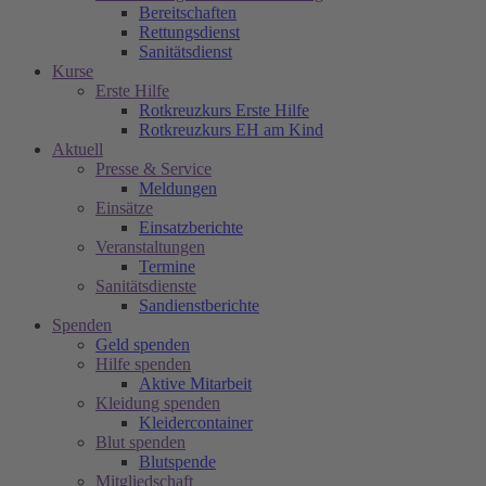
Bereitschaften
Rettungsdienst
Sanitätsdienst
Kurse
Erste Hilfe
Rotkreuzkurs Erste Hilfe
Rotkreuzkurs EH am Kind
Aktuell
Presse & Service
Meldungen
Einsätze
Einsatzberichte
Veranstaltungen
Termine
Sanitätsdienste
Sandienstberichte
Spenden
Geld spenden
Hilfe spenden
Aktive Mitarbeit
Kleidung spenden
Kleidercontainer
Blut spenden
Blutspende
Mitgliedschaft