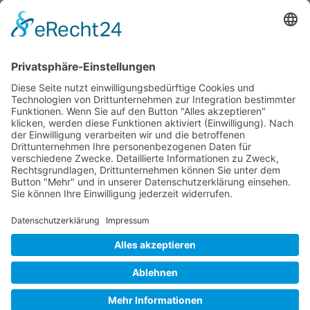
Telefon (06258) 7585
Spendenkonto
DE51 5519 0000 02747090 13
Service
Kontakt
Sitemap
Datenschutz
Impressum
RSS-Feed
Suche
Spenden
Social Media-Kanäle des DRK
Unterstützer