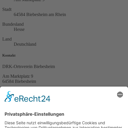
Stadt
64584 Biebesheim am Rhein
Bundesland
Hesse
Land
Deutschland
Kontakt
DRK-Ortsverein Biebesheim
Am Marktplatz 9
64584 Biebesheim
Telefon (06258) 7585
Spendenkonto
DE51 5519 0000 02747090 13
Service