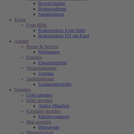
Bereitschaften
Rettungsdienst
Sanitätsdienst
Kurse
Erste Hilfe
Rotkreuzkurs Erste Hilfe
Rotkreuzkurs EH am Kind
Aktuell
Presse & Service
Meldungen
Einsätze
Einsatzberichte
Veranstaltungen
Termine
Sanitätsdienste
Sandienstberichte
Spenden
Geld spenden
Hilfe spenden
Aktive Mitarbeit
Kleidung spenden
Kleidercontainer
Blut spenden
Blutspende
Mitgliedschaft