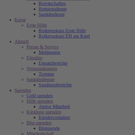
Bereitschaften
Rettungsdienst
Sanitätsdienst
Kurse
Erste Hilfe
Rotkreuzkurs Erste Hilfe
Rotkreuzkurs EH am Kind
Aktuell
Presse & Service
Meldungen
Einsätze
Einsatzberichte
Veranstaltungen
Termine
Sanitätsdienste
Sandienstberichte
Spenden
Geld spenden
Hilfe spenden
Aktive Mitarbeit
Kleidung spenden
Kleidercontainer
Blut spenden
Blutspende
Mitgliedschaft