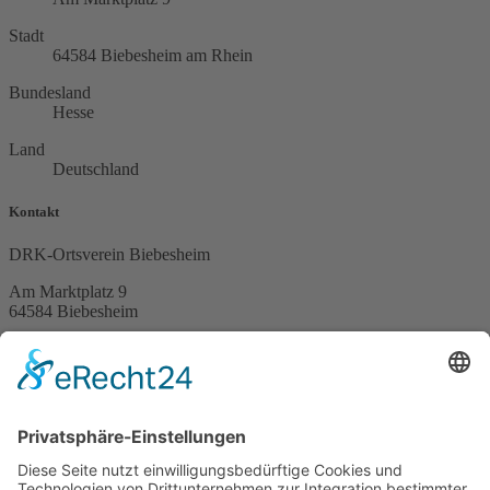
Stadt
64584 Biebesheim am Rhein
Bundesland
Hesse
Land
Deutschland
Kontakt
DRK-Ortsverein Biebesheim
Am Marktplatz 9
64584 Biebesheim
Telefon (06258) 7585
Spendenkonto
DE51 5519 0000 02747090 13
Service