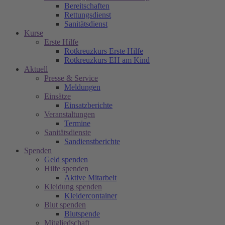
Bereitschaften
Rettungsdienst
Sanitätsdienst
Kurse
Erste Hilfe
Rotkreuzkurs Erste Hilfe
Rotkreuzkurs EH am Kind
Aktuell
Presse & Service
Meldungen
Einsätze
Einsatzberichte
Veranstaltungen
Termine
Sanitätsdienste
Sandienstberichte
Spenden
Geld spenden
Hilfe spenden
Aktive Mitarbeit
Kleidung spenden
Kleidercontainer
Blut spenden
Blutspende
Mitgliedschaft