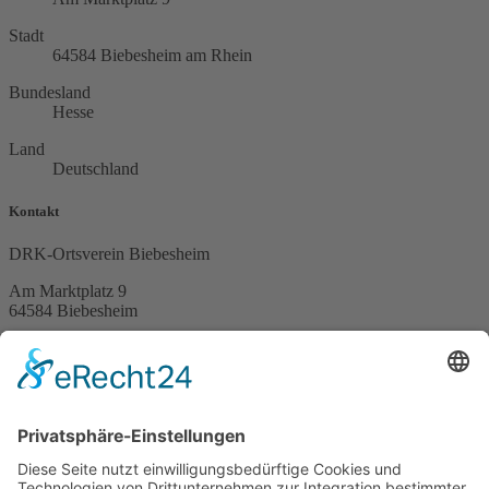
Stadt
64584 Biebesheim am Rhein
Bundesland
Hesse
Land
Deutschland
Kontakt
DRK-Ortsverein Biebesheim
Am Marktplatz 9
64584 Biebesheim
Telefon (06258) 7585
Spendenkonto
DE51 5519 0000 02747090 13
Service