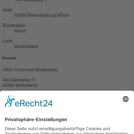
Stadt
64584 Biebesheim am Rhein
Bundesland
Hesse
Land
Deutschland
Kontakt
DRK-Ortsverein Biebesheim
Am Marktplatz 9
64584 Biebesheim
Telefon (06258) 7585
Spendenkonto
DE51 5519 0000 02747090 13
Service