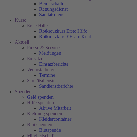
Bereitschaften
Rettungsdienst
Sanitätsdienst
Kurse
Erste Hilfe
Rotkreuzkurs Erste Hilfe
Rotkreuzkurs EH am Kind
Aktuell
Presse & Service
Meldungen
Einsätze
Einsatzberichte
Veranstaltungen
Termine
Sanitätsdienste
Sandienstberichte
Spenden
Geld spenden
Hilfe spenden
Aktive Mitarbeit
Kleidung spenden
Kleidercontainer
Blut spenden
Blutspende
Mitgliedschaft