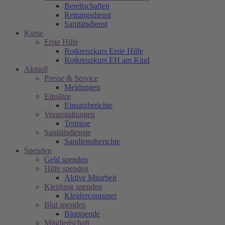
Bereitschaften
Rettungsdienst
Sanitätsdienst
Kurse
Erste Hilfe
Rotkreuzkurs Erste Hilfe
Rotkreuzkurs EH am Kind
Aktuell
Presse & Service
Meldungen
Einsätze
Einsatzberichte
Veranstaltungen
Termine
Sanitätsdienste
Sandienstberichte
Spenden
Geld spenden
Hilfe spenden
Aktive Mitarbeit
Kleidung spenden
Kleidercontainer
Blut spenden
Blutspende
Mitgliedschaft