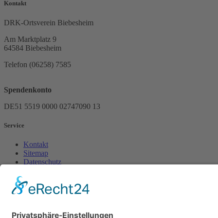
Kontakt
DRK-Ortsverein Biebesheim
Am Marktplatz 9
64584 Biebesheim
Telefon (06258) 7585
Spendenkonto
DE51 5519 0000 02747090 13
Service
Kontakt
Sitemap
Datenschutz
Impressum
RSS-Feed
Suche
Spenden