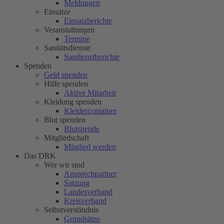
Meldungen
Einsätze
Einsatzberichte
Veranstaltungen
Termine
Sanitätsdienste
Sandienstberichte
Spenden
Geld spenden
Hilfe spenden
Aktive Mitarbeit
Kleidung spenden
Kleidercontainer
Blut spenden
Blutspende
Mitgliedschaft
Mitglied werden
Das DRK
Wer wir sind
Ansprechpartner
Satzung
Landesverband
Kreisverband
Selbstverständnis
Grundsätze