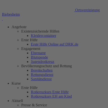
Ortsvereinigung
Biebesheim
Angebote
Existenzsichernde Hilfen
Kleidercontainer
Erste Hilfe
Erste Hilfe Online auf DRK.de
Engagement
Ehrenamt
Blutspende
Jugendrotkreuz
Bevölkerungsschutz und Rettung
Bereitschaften
Rettungsdienst
Sanitätsdienst
Kurse
Erste Hilfe
Rotkreuzkurs Erste Hilfe
Rotkreuzkurs EH am Kind
Aktuell
Presse & Service