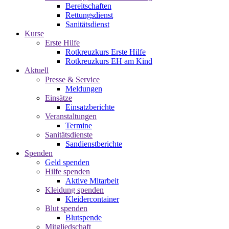
Bereitschaften
Rettungsdienst
Sanitätsdienst
Kurse
Erste Hilfe
Rotkreuzkurs Erste Hilfe
Rotkreuzkurs EH am Kind
Aktuell
Presse & Service
Meldungen
Einsätze
Einsatzberichte
Veranstaltungen
Termine
Sanitätsdienste
Sandienstberichte
Spenden
Geld spenden
Hilfe spenden
Aktive Mitarbeit
Kleidung spenden
Kleidercontainer
Blut spenden
Blutspende
Mitgliedschaft