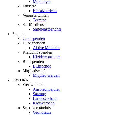
Meldungen
Einsätze
Einsatzberichte
Veranstaltungen
Termine
Sanitätsdienste
Sandienstberichte
Spenden
Geld spenden
Hilfe spenden
Aktive Mitarbeit
Kleidung spenden
Kleidercontainer
Blut spenden
Blutspende
Mitgliedschaft
Mitglied werden
Das DRK
Wer wir sind
Ansprechpartner
Satzung
Landesverband
Kreisverband
Selbstverständnis
Grundsätze