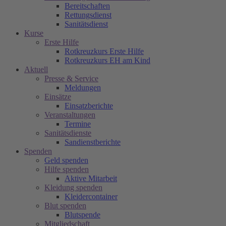
Bereitschaften
Rettungsdienst
Sanitätsdienst
Kurse
Erste Hilfe
Rotkreuzkurs Erste Hilfe
Rotkreuzkurs EH am Kind
Aktuell
Presse & Service
Meldungen
Einsätze
Einsatzberichte
Veranstaltungen
Termine
Sanitätsdienste
Sandienstberichte
Spenden
Geld spenden
Hilfe spenden
Aktive Mitarbeit
Kleidung spenden
Kleidercontainer
Blut spenden
Blutspende
Mitgliedschaft