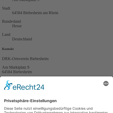
Stadt
64584 Biebesheim am Rhein
Bundesland
Hesse
Land
Deutschland
Kontakt
DRK-Ortsverein Biebesheim
Am Marktplatz 9
64584 Biebesheim
Telefon (06258) 7585
Spendenkonto
DE51 5519 0000 02747090 13
Service